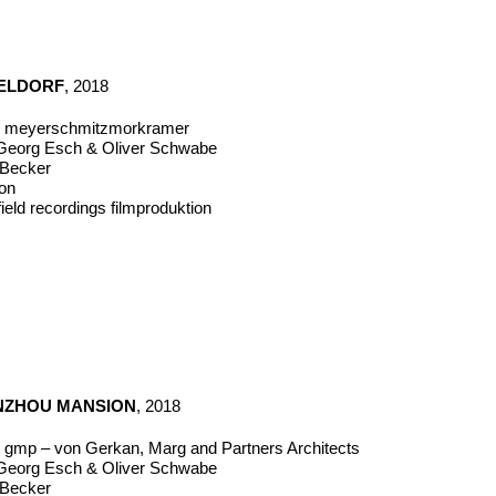
SELDORF
, 2018
für meyerschmitzmorkramer
eorg Esch & Oliver Schwabe
n Becker
mon
ield recordings filmproduktion
NZHOU MANSION
, 2018
ür gmp – von Gerkan, Marg and Partners Architects
eorg Esch & Oliver Schwabe
n Becker