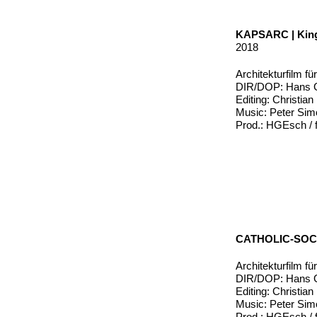
KAPSARC | King
2018
Architekturfilm f
DIR/DOP: Hans G
Editing: Christia
Music: Peter Si
Prod.: HGEsch / f
CATHOLIC-SOC
Architekturfilm 
DIR/DOP: Hans G
Editing: Christia
Music: Peter Si
Prod.: HGEsch / f