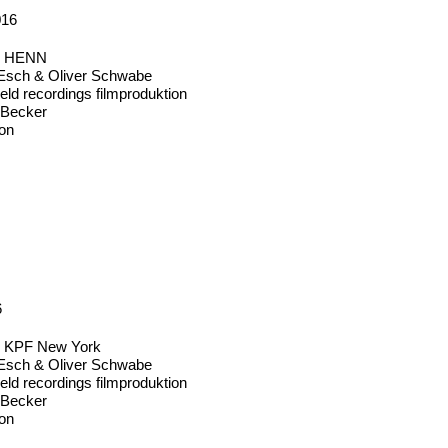
016
ür HENN
 Esch & Oliver Schwabe
eld recordings filmproduktion
n Becker
on
6
ür KPF New York
 Esch & Oliver Schwabe
eld recordings filmproduktion
n Becker
on