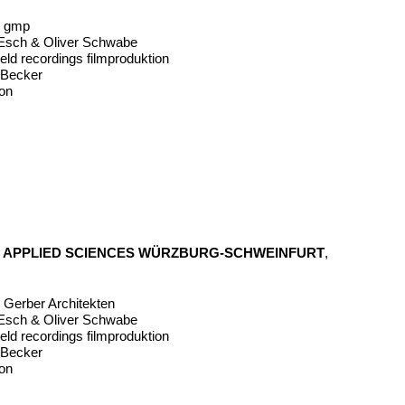
ür gmp
 Esch & Oliver Schwabe
eld recordings filmproduktion
n Becker
on
F APPLIED SCIENCES WÜRZBURG-SCHWEINFURT
,
r Gerber Architekten
 Esch & Oliver Schwabe
eld recordings filmproduktion
n Becker
on