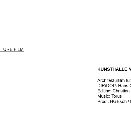
TURE FILM
KUNSTHALLE 
Architekturfilm f
DIR/DOP: Hans G
Editing: Christia
Music: Torus
Prod.: HGEsch / f