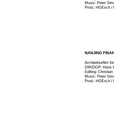
Music: Peter Si
Prod.: HGEsch / f
NANJING FINAN
Architekturfilm f
DIR/DOP: Hans G
Editing: Christia
Music: Peter Si
Prod.: HGEsch / f