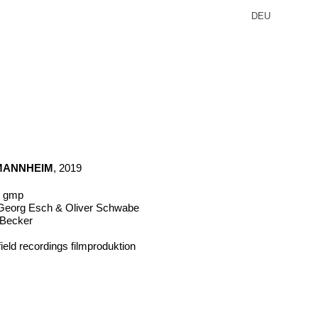
DEU
MANNHEIM
, 2019
ür gmp
eorg Esch & Oliver Schwabe
n Becker
ield recordings filmproduktion