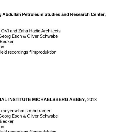
 Abdullah Petroleum Studies and Research Center
,
ür OVI and Zaha Hadid Architects
eorg Esch & Oliver Schwabe
n Becker
mon
ield recordings filmproduktion
IAL INSTITUTE MICHAELSBERG ABBEY
, 2018
für meyerschmitzmorkramer
eorg Esch & Oliver Schwabe
n Becker
mon
ield recordings filmproduktion