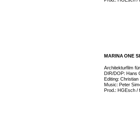
MARINA ONE S
Architekturfilm fü
DIR/DOP: Hans G
Editing: Christia
Music: Peter Si
Prod.: HGEsch / f