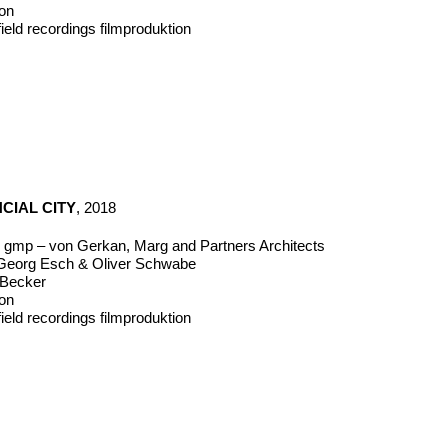
mon
ield recordings filmproduktion
CIAL CITY
, 2018
ür gmp – von Gerkan, Marg and Partners Architects
eorg Esch & Oliver Schwabe
n Becker
mon
ield recordings filmproduktion