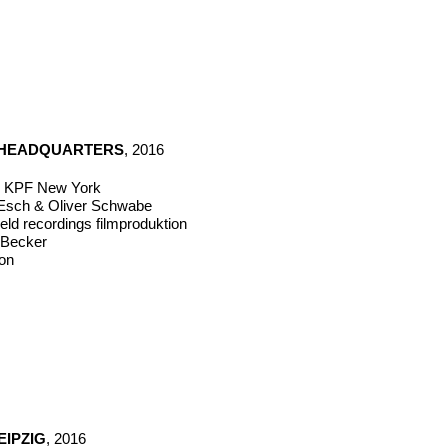
 HEADQUARTERS
, 2016
ür KPF New York
 Esch & Oliver Schwabe
eld recordings filmproduktion
n Becker
on
EIPZIG
, 2016