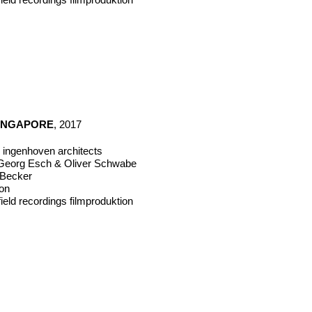
INGAPORE
, 2017
r ingenhoven architects
eorg Esch & Oliver Schwabe
n Becker
mon
ield recordings filmproduktion