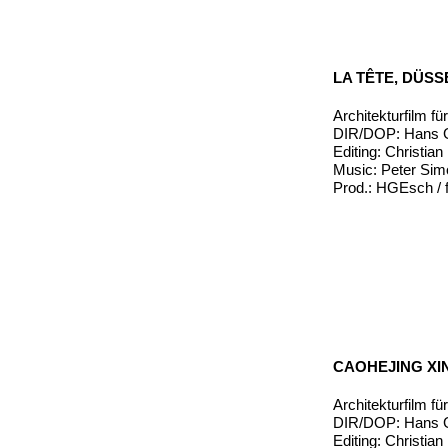
LA TÊTE, DÜS
Architekturfilm 
DIR/DOP: Hans G
Editing: Christia
Music: Peter Si
Prod.: HGEsch / f
CAOHEJING XI
Architekturfilm f
DIR/DOP: Hans G
Editing: Christia