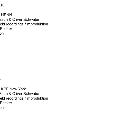
016
ür HENN
 Esch & Oliver Schwabe
eld recordings filmproduktion
n Becker
on
6
ür KPF New York
 Esch & Oliver Schwabe
eld recordings filmproduktion
n Becker
on