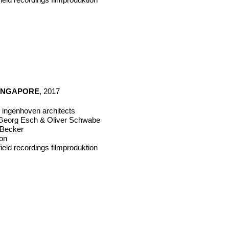
INGAPORE
, 2017
r ingenhoven architects
eorg Esch & Oliver Schwabe
n Becker
mon
ield recordings filmproduktion