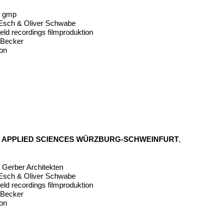
ür gmp
 Esch & Oliver Schwabe
eld recordings filmproduktion
n Becker
on
F APPLIED SCIENCES WÜRZBURG-SCHWEINFURT
,
r Gerber Architekten
 Esch & Oliver Schwabe
eld recordings filmproduktion
n Becker
on