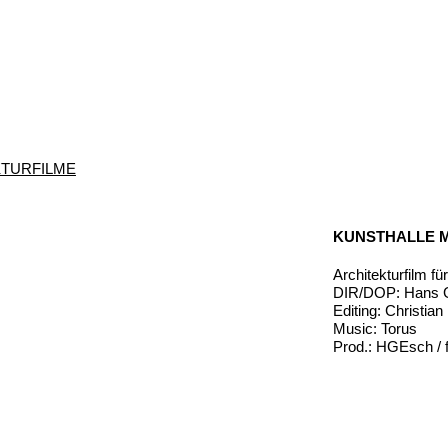
KTURFILME
KUNSTHALLE 
Architekturfilm f
DIR/DOP: Hans G
Editing: Christia
Music: Torus
Prod.: HGEsch / f