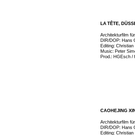
LA TÊTE, DÜS
Architekturfilm 
DIR/DOP: Hans G
Editing: Christia
Music: Peter Si
Prod.: HGEsch / f
CAOHEJING XI
Architekturfilm f
DIR/DOP: Hans G
Editing: Christia