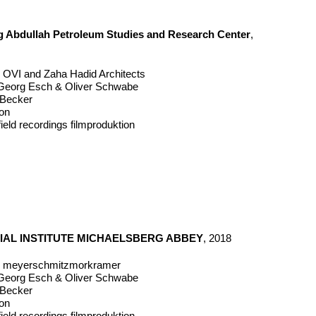
 Abdullah Petroleum Studies and Research Center
,
ür OVI and Zaha Hadid Architects
eorg Esch & Oliver Schwabe
n Becker
mon
ield recordings filmproduktion
IAL INSTITUTE MICHAELSBERG ABBEY
, 2018
für meyerschmitzmorkramer
eorg Esch & Oliver Schwabe
n Becker
mon
ield recordings filmproduktion