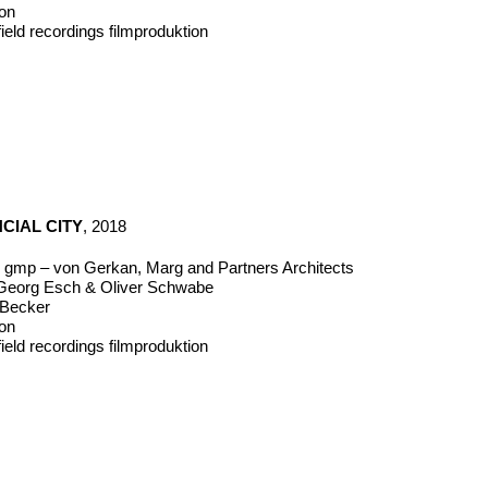
mon
ield recordings filmproduktion
CIAL CITY
, 2018
ür gmp – von Gerkan, Marg and Partners Architects
eorg Esch & Oliver Schwabe
n Becker
mon
ield recordings filmproduktion