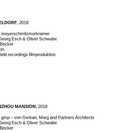
SELDORF
, 2018
für meyerschmitzmorkramer
eorg Esch & Oliver Schwabe
n Becker
mon
ield recordings filmproduktion
NZHOU MANSION
, 2018
ür gmp – von Gerkan, Marg and Partners Architects
eorg Esch & Oliver Schwabe
n Becker