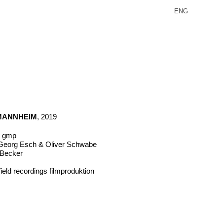
ENG
MANNHEIM
, 2019
ür gmp
eorg Esch & Oliver Schwabe
n Becker
ield recordings filmproduktion