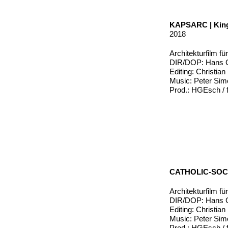
KAPSARC | King
2018
Architekturfilm f
DIR/DOP: Hans G
Editing: Christia
Music: Peter Si
Prod.: HGEsch / f
CATHOLIC-SOC
Architekturfilm 
DIR/DOP: Hans G
Editing: Christia
Music: Peter Si
Prod.: HGEsch / f