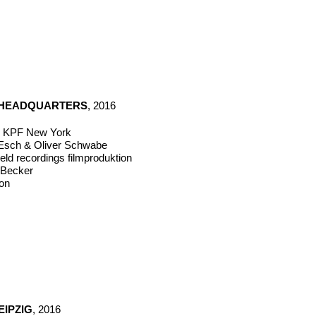
 HEADQUARTERS
, 2016
ür KPF New York
 Esch & Oliver Schwabe
eld recordings filmproduktion
n Becker
on
EIPZIG
, 2016