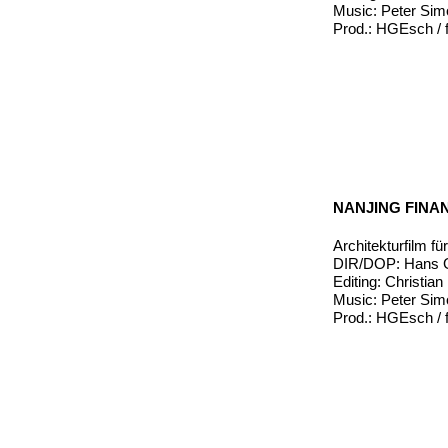
Music: Peter Si
Prod.: HGEsch / f
NANJING FINAN
Architekturfilm f
DIR/DOP: Hans G
Editing: Christia
Music: Peter Si
Prod.: HGEsch / f