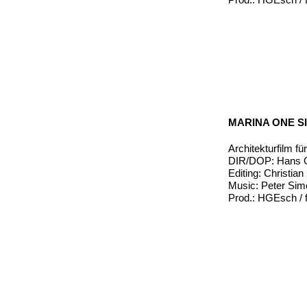
MARINA ONE S
Architekturfilm fü
DIR/DOP: Hans G
Editing: Christia
Music: Peter Si
Prod.: HGEsch / f