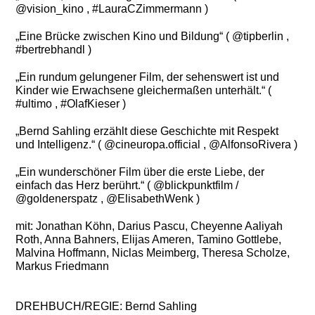
@vision_kino , #LauraCZimmermann )
„Eine Brücke zwischen Kino und Bildung“ ( @tipberlin ,
#bertrebhandl )
„Ein rundum gelungener Film, der sehenswert ist und
Kinder wie Erwachsene gleichermaßen unterhält.“ (
#ultimo , #OlafKieser )
„Bernd Sahling erzählt diese Geschichte mit Respekt
und Intelligenz.“ ( @cineuropa.official , @AlfonsoRivera )
„Ein wunderschöner Film über die erste Liebe, der
einfach das Herz berührt.“ ( @blickpunktfilm /
@goldenerspatz , @ElisabethWenk )
mit: Jonathan Köhn, Darius Pascu, Cheyenne Aaliyah
Roth, Anna Bahners, Elijas Ameren, Tamino Gottlebe,
Malvina Hoffmann, Niclas Meimberg, Theresa Scholze,
Markus Friedmann
DREHBUCH/REGIE: Bernd Sahling