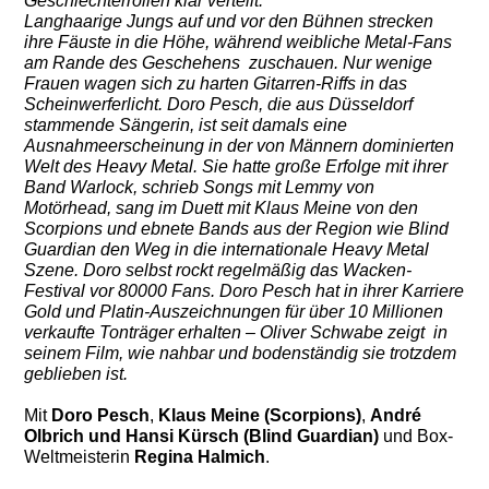
Geschlechterrollen klar verteilt:
Langhaarige Jungs auf und vor den Bühnen strecken
ihre Fäuste in die Höhe, während weibliche Metal-Fans
am Rande des Geschehens
zuschauen. Nur wenige
Frauen wagen sich zu harten Gitarren-Riffs in das
Scheinwerferlicht.
Doro Pesch, die aus Düsseldorf
stammende Sängerin, ist seit damals eine
Ausnahmeerscheinung in der von Männern dominierten
Welt des
Heavy Metal. Sie hatte große Erfolge mit ihrer
Band Warlock, schrieb Songs mit Lemmy von
Motörhead, sang im Duett mit Klaus Meine von
den
Scorpions und ebnete Bands aus der Region wie Blind
Guardian den Weg in die internationale Heavy Metal
Szene. Doro selbst rockt regelmäßig das Wacken-
Festival vor 80000 Fans.
Doro Pesch hat in ihrer Karriere
Gold und Platin-Auszeichnungen für über 10 Millionen
verkaufte Tonträger erhalten – Oliver Schwabe zeigt
in
seinem Film, wie nahbar und bodenständig sie trotzdem
geblieben ist.
Mit
Doro Pesch
,
Klaus Meine (Scorpions)
,
André
Olbrich und Hansi Kürsch (Blind Guardian)
und Box-
Weltmeisterin
Regina Halmich
.