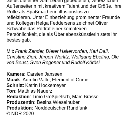
Seite: die einer vom Leben gebeutelten, verletzlichen
Außenseiterin mit kreativem Talent und der Größe, ihre
Rolle als Spaßmacherin illusionslos zu
reflektieren. Unter Einbeziehung prominenter Freunde
und Kollegen Helga Feddersens zeichnet Oliver
Schwabe das Porträt einer komplexen
Persönlichkeit, die als Überlebenskünstlerin stets ihr
bestes gab.
Mit:
Frank Zander, Dieter Hallervorden, Karl Dall,
Christine Zierl, Jürgen Worlitz, Wolfgang Ebeling, Ole
von Beust, Sven Regener und Rudolf Körösi
Kamera:
Carsten Janssen
Musik:
Aurelio Valle, Element of Crime
Schnitt:
Katrin Hockemeyer
Ton:
Matthias Nauerz
Redaktion:
Timo Großpietsch, Marc Brasse
Produzentin:
Bettina Wieselhuber
Produktion:
Norddeutscher Rundfunk
© NDR 2020