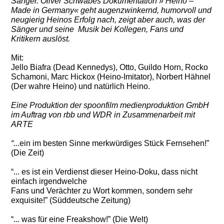
Sänger.
Oliver Schwabes Dokumentation » Heino –
Made in Germany« geht augenzwinkernd,
humorvoll und
neugierig Heinos Erfolg nach, zeigt aber auch,
was der
Sänger und seine
Musik bei Kollegen, Fans und
Kritikern auslöst.
Mit:
Jello Biafra (Dead Kennedys), Otto, Guildo Horn, Rocko
Schamoni, Marc Hickox (Heino-Imitator), Norbert Hähnel
(Der wahre Heino) und natürlich Heino.
Eine Produktion der spoonfilm medienproduktion GmbH
im Auftrag von rbb und WDR in Zusammenarbeit mit
ARTE
“...
ein im besten Sinne merkwürdiges Stück Fernsehen!”
(Die Zeit)
“... es ist ein Verdienst dieser Heino-Doku, dass nicht
einfach irgendwelche
Fans und Verächter zu Wort kommen, sondern sehr
exquisite!” (Süddeutsche Zeitung)
“... was für eine Freakshow!” (Die Welt)