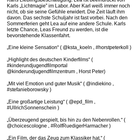
Karls „Lichtmagie” im Labor. Aber Karl weiß immer noch
nicht, ob sie seine Gefühle erwidert. Die Zeit läuft ihm
davon. Das sechste Schuljahr ist fast vorbei. Nach den
Sommerferien geht Lea auf eine andere Schule. Karls
letzte Chance, Leas Freund zu werden, ist die
bevorstehende Klassenfahrt.
„Eine kleine Sensation“ ( @ksta_koeln , #horstpeterkoll )
„Highlight des deutschen Kinderfilms“ (
#kinderundjugendfilmportal
@kinderundjugendfilmzentrum , Horst Peter)
„Mit viel Emotion und guter Musik“ ( @indiekino ,
#stefanieborowsky )
„Eine großartige Leistung“ ( @epd_film ,
#UllrichSonnenschein )
„Überzeugend gespielt, bis hin zu den Nebenrollen.“ (
@choicescologne , #RolfRuedigerHarmacher )
„Ein Film, der das Zeug zum Klassiker hat.“ (