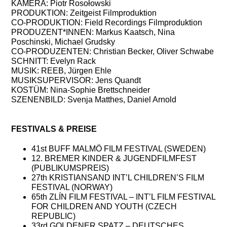
KAMERA: Piotr Rosołowski
PRODUKTION: Zeitgeist Filmproduktion
CO-PRODUKTION: Field Recordings Filmproduktion
PRODUZENT*INNEN: Markus Kaatsch, Nina
Poschinski, Michael Grudsky
CO-PRODUZENTEN: Christian Becker, Oliver Schwabe
SCHNITT: Evelyn Rack
MUSIK: REEB, Jürgen Ehle
MUSIKSUPERVISOR: Jens Quandt
KOSTÜM: Nina-Sophie Brettschneider
SZENENBILD: Svenja Matthes, Daniel Arnold
FESTIVALS & PREISE
41st BUFF MALMÖ FILM FESTIVAL (SWEDEN)
12. BREMER KINDER & JUGENDFILMFEST
(PUBLIKUMSPREIS)
27th KRISTIANSAND INT’L CHILDREN’S FILM
FESTIVAL (NORWAY)
65th ZLÍN FILM FESTIVAL – INT’L FILM FESTIVAL
FOR CHILDREN AND YOUTH (CZECH
REPUBLIC)
33rd GOLDENER SPATZ – DEUTSCHES