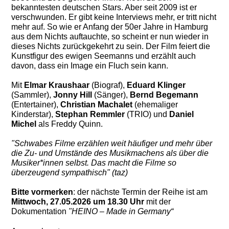
bekanntesten deutschen Stars. Aber seit 2009 ist er
verschwunden. Er gibt keine Interviews mehr, er tritt nicht
mehr auf. So wie er Anfang der 50er Jahre in Hamburg
aus dem Nichts auftauchte, so scheint er nun wieder in
dieses Nichts zurückgekehrt zu sein. Der Film feiert die
Kunstfigur des ewigen Seemanns und erzählt auch
davon, dass ein Image ein Fluch sein kann.
Mit
Elmar Kraushaar
(Biograf),
Eduard Klinger
(Sammler),
Jonny Hill
(Sänger),
Bernd Begemann
(Entertainer),
Christian Machalet
(ehemaliger
Kinderstar),
Stephan Remmler
(TRIO) und
Daniel
Michel
als Freddy Quinn.
"Schwabes Filme erzählen weit häufiger und mehr über
die Zu- und Umstände des Musikmachens als über die
Musiker*innen selbst. Das macht die Filme so
überzeugend sympathisch" (taz)
Bitte vormerken
: der nächste Termin der Reihe ist am
Mittwoch, 27.05.2026 um 18.30 Uhr
mit der
Dokumentation
"HEINO – Made in Germany“