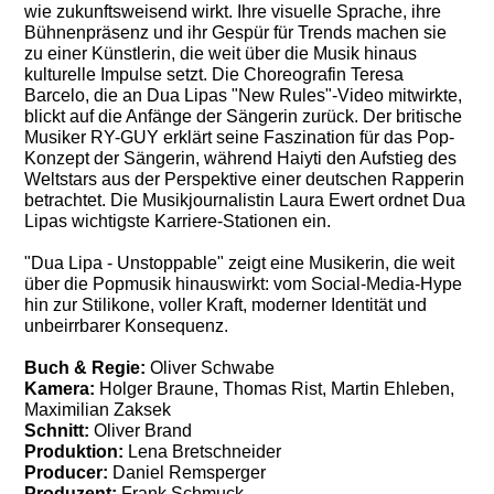
wie zukunftsweisend wirkt. Ihre visuelle Sprache, ihre
Bühnenpräsenz und ihr Gespür für Trends machen sie
zu einer Künstlerin, die weit über die Musik hinaus
kulturelle Impulse setzt. Die Choreografin Teresa
Barcelo, die an Dua Lipas "New Rules"-Video mitwirkte,
blickt auf die Anfänge der Sängerin zurück. Der britische
Musiker RY-GUY erklärt seine Faszination für das Pop-
Konzept der Sängerin, während Haiyti den Aufstieg des
Weltstars aus der Perspektive einer deutschen Rapperin
betrachtet. Die Musikjournalistin Laura Ewert ordnet Dua
Lipas wichtigste Karriere-Stationen ein.
"Dua Lipa - Unstoppable" zeigt eine Musikerin, die weit
über die Popmusik hinauswirkt: vom Social-Media-Hype
hin zur Stilikone, voller Kraft, moderner Identität und
unbeirrbarer Konsequenz.
Buch & Regie:
Oliver Schwabe
Kamera:
Holger Braune, Thomas Rist, Martin Ehleben,
Maximilian Zaksek
Schnitt:
Oliver Brand
Produktion:
Lena Bretschneider
Producer:
Daniel Remsperger
Produzent:
Frank Schmuck