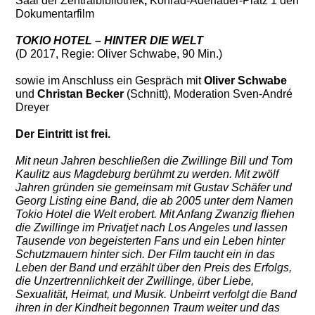
Saal der Zentralbibliothek
,
Konrad-Adenauer-Platz 1 den
Dokumentarfilm
TOKIO HOTEL – HINTER DIE WELT
(D 2017, Regie: Oliver Schwabe, 90 Min.)
sowie im Anschluss ein Gespräch mit
Oliver Schwabe
und
Christan Becker
(Schnitt), Moderation Sven-André
Dreyer
Der Eintritt ist frei.
Mit neun Jahren beschließen die Zwillinge Bill und Tom
Kaulitz aus Magdeburg berühmt zu werden.
Mit zwölf
Jahren gründen sie gemeinsam mit Gustav Schäfer und
Georg Listing eine Band, die ab 2005
unter dem Namen
Tokio Hotel die Welt erobert.
Mit Anfang Zwanzig fliehen
die Zwillinge im Privatjet nach Los Angeles und lassen
Tausende von begeisterten
Fans und ein Leben hinter
Schutzmauern hinter sich. Der Film taucht ein in das
Leben der Band und erzählt
über den Preis des Erfolgs,
die Unzertrennlichkeit der Zwillinge, über Liebe,
Sexualität, Heimat, und Musik.
Unbeirrt verfolgt die Band
ihren in der Kindheit begonnen Traum weiter und das