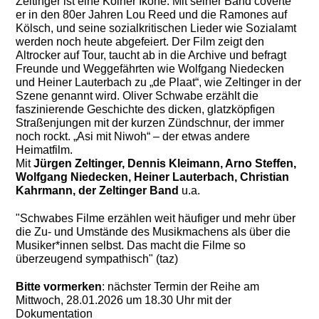
Zeltinger ist eine Kölner Ikone. Mit seiner Band coverte
er in den 80er Jahren Lou Reed und die Ramones auf
Kölsch, und seine sozialkritischen Lieder wie Sozialamt
werden noch heute abgefeiert. Der Film zeigt den
Altrocker auf Tour, taucht ab in die Archive und befragt
Freunde und Weggefährten wie Wolfgang Niedecken
und Heiner Lauterbach zu „de Plaat“, wie Zeltinger in der
Szene genannt wird. Oliver Schwabe erzählt die
faszinierende Geschichte des dicken, glatzköpfigen
Straßenjungen mit der kurzen Zündschnur, der immer
noch rockt. „Asi mit Niwoh“ – der etwas andere
Heimatfilm.
Mit
Jürgen Zeltinger, Dennis Kleimann, Arno Steffen,
Wolfgang Niedecken, Heiner Lauterbach, Christian
Kahrmann, der Zeltinger Band
u.a.
"Schwabes Filme erzählen weit häufiger und mehr über
die Zu- und Umstände des Musikmachens als über die
Musiker*innen selbst. Das macht die Filme so
überzeugend sympathisch" (taz)
Bitte vormerken
: nächster Termin der Reihe am
Mittwoch, 28.01.2026 um 18.30 Uhr mit der
Dokumentation